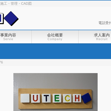
施工・管理・CAD図
電話受付
事業内容
会社概要
求人案内
Servie
Company
Recruit
76